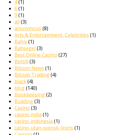
4
(1)
6
(1)
9
(1)
all
(3)
anonymous
(8)
Arts & Entertainment, Celebrities
(1)
Bahis
(1)
Bahsegel
(3)
Best Online Casino
(27)
Bettilt
(3)
Bitcoin News
(1)
Bitcoin Trading
(4)
black
(4)
blog
(140)
Bookkeeping
(2)
Building
(3)
Casino
(3)
casino-india
(1)
casino-indonesia
(1)
casino-utan-svensk-licens
(1)
Cassino
(1)