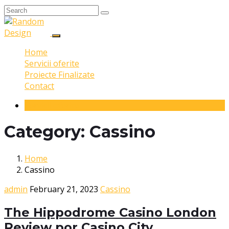
Home
Servicii oferite
Proiecte Finalizate
Contact
Servicii oferite
Category:
Cassino
Home
Cassino
admin
February 21, 2023
Cassino
The Hippodrome Casino London
Review por Casino City