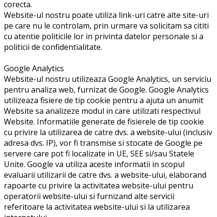
corecta.
Website-ul nostru poate utiliza link-uri catre alte site-uri
pe care nu le controlam, prin urmare va solicitam sa cititi
cu atentie politicile lor in privinta datelor personale si a
politicii de confidentialitate.
Google Analytics
Website-ul nostru utilizeaza Google Analytics, un serviciu
pentru analiza web, furnizat de Google. Google Analytics
utilizeaza fisiere de tip cookie pentru a ajuta un anumit
Website sa analizeze modul in care utilizati respectivul
Website. Informatiile generate de fisierele de tip cookie
cu privire la utilizarea de catre dvs. a website-ului (inclusiv
adresa dvs. IP), vor fi transmise si stocate de Google pe
servere care pot fi localizate in UE, SEE si/sau Statele
Unite. Google va utiliza aceste informatii in scopul
evaluarii utilizarii de catre dvs. a website-ului, elaborand
rapoarte cu privire la activitatea website-ului pentru
operatorii website-ului si furnizand alte servicii
referitoare la activitatea website-ului si la utilizarea