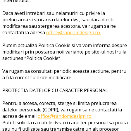
internetului.
Daca aveti intrebari sau nelamuriri cu privire la
prelucrarea si stocarea datelor dvs., sau daca doriti
modificarea sau stergerea acestora, va rugam sa ne
contactati la adresa
office@randomdesign.ro.
Putem actualiza Politica Cookie si va vom informa despre
modificari prin postarea noii variante pe site-ul nostru la
sectiunea “Politica Cookie”
Va rugam sa consultati periodic aceasta sectiune, pentru
a fi la curent cu orice modificare.
PROTECTIA DATELOR CU CARACTER PERSONAL
Pentru a accesa, corecta, sterge si limita prelucrarea
datelor personale (GDPR), va rugam sa ne contactati la
adresa de email
office@randomdesign.ro.
Puteti solicita ca datele dvs. cu caracter personal sa poata
sau nu fi utilizate sau transmise catre un alt procesor