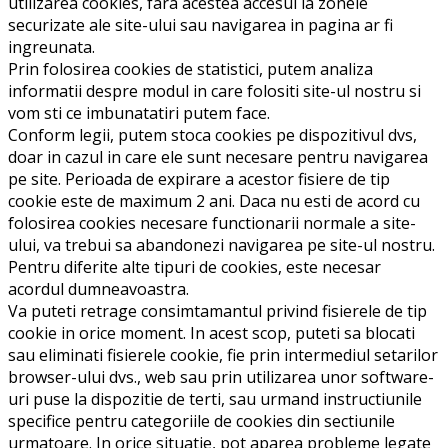
utilizarea cookies, fara acestea accesul la zonele
securizate ale site-ului sau navigarea in pagina ar fi
ingreunata.
Prin folosirea cookies de statistici, putem analiza
informatii despre modul in care folositi site-ul nostru si
vom sti ce imbunatatiri putem face.
Conform legii, putem stoca cookies pe dispozitivul dvs,
doar in cazul in care ele sunt necesare pentru navigarea
pe site. Perioada de expirare a acestor fisiere de tip
cookie este de maximum 2 ani. Daca nu esti de acord cu
folosirea cookies necesare functionarii normale a site-
ului, va trebui sa abandonezi navigarea pe site-ul nostru.
Pentru diferite alte tipuri de cookies, este necesar
acordul dumneavoastra.
Va puteti retrage consimtamantul privind fisierele de tip
cookie in orice moment. In acest scop, puteti sa blocati
sau eliminati fisierele cookie, fie prin intermediul setarilor
browser-ului dvs., web sau prin utilizarea unor software-
uri puse la dispozitie de terti, sau urmand instructiunile
specifice pentru categoriile de cookies din sectiunile
urmatoare. In orice situatie, pot aparea probleme legate