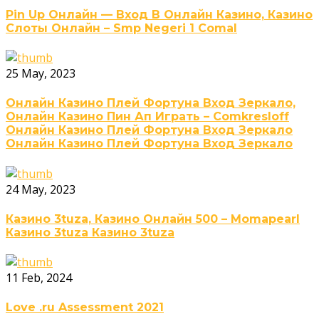
Pin Up Онлайн — Вход В Онлайн Казино, Казино
Слоты Онлайн – Smp Negeri 1 Comal
25 May, 2023
Онлайн Казино Плей Фортуна Вход Зеркало,
Онлайн Казино Пин Ап Играть – Comkresloff
Онлайн Казино Плей Фортуна Вход Зеркало
Онлайн Казино Плей Фортуна Вход Зеркало
24 May, 2023
Казино 3tuza, Казино Онлайн 500 – Momapearl
Казино 3tuza Казино 3tuza
11 Feb, 2024
Love .ru Assessment 2021