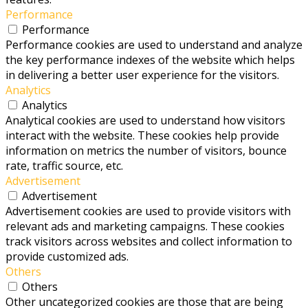
Performance
Performance
Performance cookies are used to understand and analyze
the key performance indexes of the website which helps
in delivering a better user experience for the visitors.
Analytics
Analytics
Analytical cookies are used to understand how visitors
interact with the website. These cookies help provide
information on metrics the number of visitors, bounce
rate, traffic source, etc.
Advertisement
Advertisement
Advertisement cookies are used to provide visitors with
relevant ads and marketing campaigns. These cookies
track visitors across websites and collect information to
provide customized ads.
Others
Others
Other uncategorized cookies are those that are being