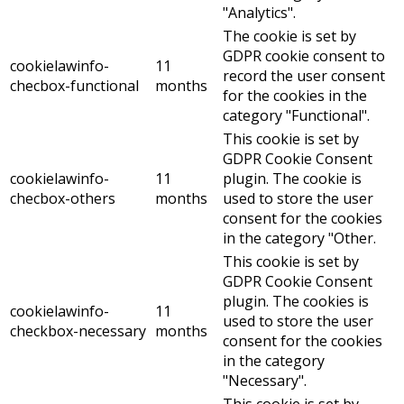
"Analytics".
The cookie is set by
GDPR cookie consent to
cookielawinfo-
11
record the user consent
checbox-functional
months
for the cookies in the
category "Functional".
This cookie is set by
GDPR Cookie Consent
cookielawinfo-
11
plugin. The cookie is
checbox-others
months
used to store the user
consent for the cookies
in the category "Other.
This cookie is set by
GDPR Cookie Consent
plugin. The cookies is
cookielawinfo-
11
used to store the user
checkbox-necessary
months
consent for the cookies
in the category
"Necessary".